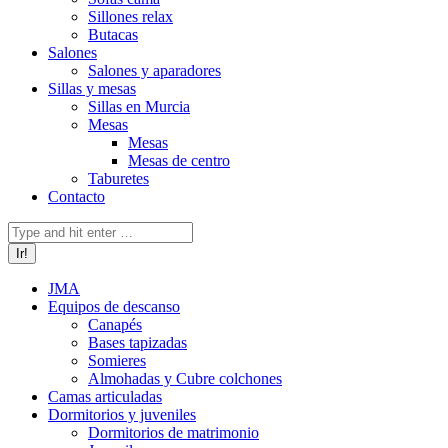
Sillones relax
Butacas
Salones
Salones y aparadores
Sillas y mesas
Sillas en Murcia
Mesas
Mesas
Mesas de centro
Taburetes
Contacto
Buscar:
JMA
Equipos de descanso
Canapés
Bases tapizadas
Somieres
Almohadas y Cubre colchones
Camas articuladas
Dormitorios y juveniles
Dormitorios de matrimonio