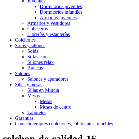
Juveniles
Dormitorios juveniles
Dormitorios infantiles
Armarios juveniles
Armarios y vestidores
Cabeceros
Librerías y estanterías
Colchones
Sofás y sillones
Sofás
Sofás cama
Sillones relax
Butacas
Salones
Salones y aparadores
Sillas y mesas
Sillas en Murcia
Mesas
Mesas
Mesas de centro
Taburetes
Garantías
Contacto empresa colchones, fabricantes, muebles
colchon-de-calidad-16