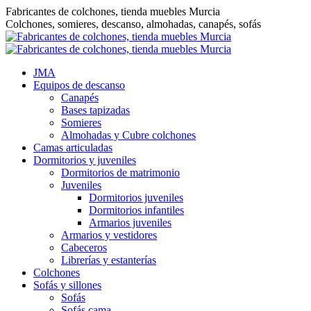
Saltar
Fabricantes de colchones, tienda muebles Murcia
al
Colchones, somieres, descanso, almohadas, canapés, sofás
contenido
JMA
Equipos de descanso
Canapés
Bases tapizadas
Somieres
Almohadas y Cubre colchones
Camas articuladas
Dormitorios y juveniles
Dormitorios de matrimonio
Juveniles
Dormitorios juveniles
Dormitorios infantiles
Armarios juveniles
Armarios y vestidores
Cabeceros
Librerías y estanterías
Colchones
Sofás y sillones
Sofás
Sofás cama