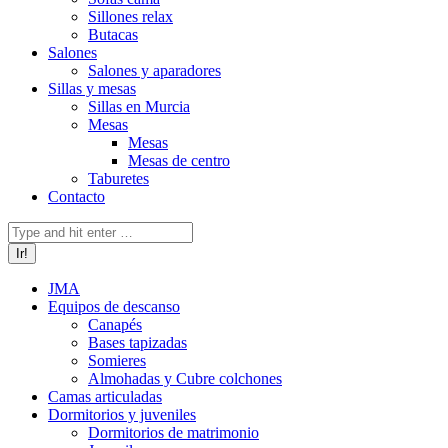
Sillones relax
Butacas
Salones
Salones y aparadores
Sillas y mesas
Sillas en Murcia
Mesas
Mesas
Mesas de centro
Taburetes
Contacto
Buscar:
JMA
Equipos de descanso
Canapés
Bases tapizadas
Somieres
Almohadas y Cubre colchones
Camas articuladas
Dormitorios y juveniles
Dormitorios de matrimonio