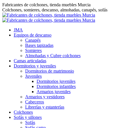
Saltar
Fabricantes de colchones, tienda muebles Murcia
al
Colchones, somieres, descanso, almohadas, canapés, sofás
contenido
JMA
Equipos de descanso
Canapés
Bases tapizadas
Somieres
Almohadas y Cubre colchones
Camas articuladas
Dormitorios y juveniles
Dormitorios de matrimonio
Juveniles
Dormitorios juveniles
Dormitorios infantiles
Armarios juveniles
Armarios y vestidores
Cabeceros
Librerías y estanterías
Colchones
Sofás y sillones
Sofás
Sofás cama