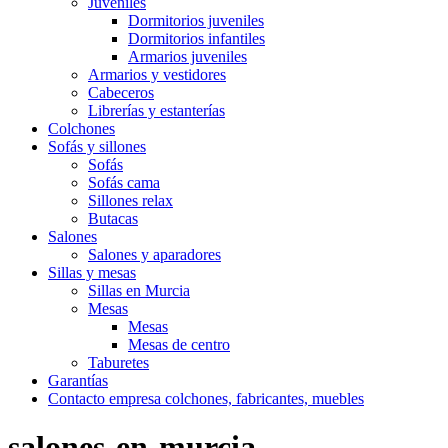
Juveniles
Dormitorios juveniles
Dormitorios infantiles
Armarios juveniles
Armarios y vestidores
Cabeceros
Librerías y estanterías
Colchones
Sofás y sillones
Sofás
Sofás cama
Sillones relax
Butacas
Salones
Salones y aparadores
Sillas y mesas
Sillas en Murcia
Mesas
Mesas
Mesas de centro
Taburetes
Garantías
Contacto empresa colchones, fabricantes, muebles
salones-en-murcia