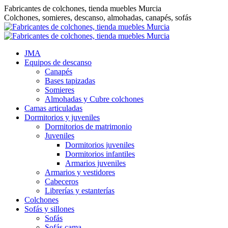
Saltar
Fabricantes de colchones, tienda muebles Murcia
al
Colchones, somieres, descanso, almohadas, canapés, sofás
contenido
JMA
Equipos de descanso
Canapés
Bases tapizadas
Somieres
Almohadas y Cubre colchones
Camas articuladas
Dormitorios y juveniles
Dormitorios de matrimonio
Juveniles
Dormitorios juveniles
Dormitorios infantiles
Armarios juveniles
Armarios y vestidores
Cabeceros
Librerías y estanterías
Colchones
Sofás y sillones
Sofás
Sofás cama