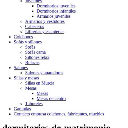
Juveniles
Dormitorios juveniles
Dormitorios infantiles
Armarios juveniles
Armarios y vestidores
Cabeceros
Librerías y estanterías
Colchones
Sofás y sillones
Sofás
Sofás cama
Sillones relax
Butacas
Salones
Salones y aparadores
Sillas y mesas
Sillas en Murcia
Mesas
Mesas
Mesas de centro
Taburetes
Garantías
Contacto empresa colchones, fabricantes, muebles
dormitorios-de-matrimonio