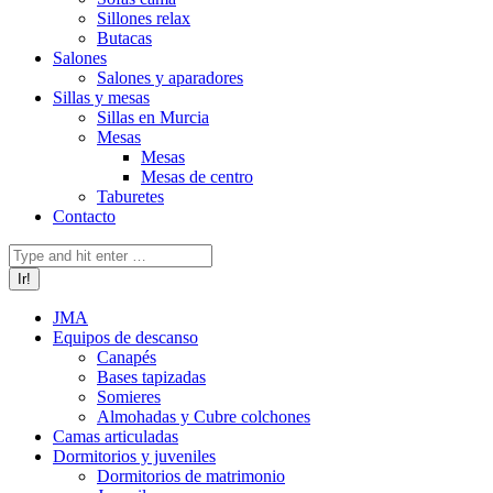
Sillones relax
Butacas
Salones
Salones y aparadores
Sillas y mesas
Sillas en Murcia
Mesas
Mesas
Mesas de centro
Taburetes
Contacto
Buscar:
JMA
Equipos de descanso
Canapés
Bases tapizadas
Somieres
Almohadas y Cubre colchones
Camas articuladas
Dormitorios y juveniles
Dormitorios de matrimonio