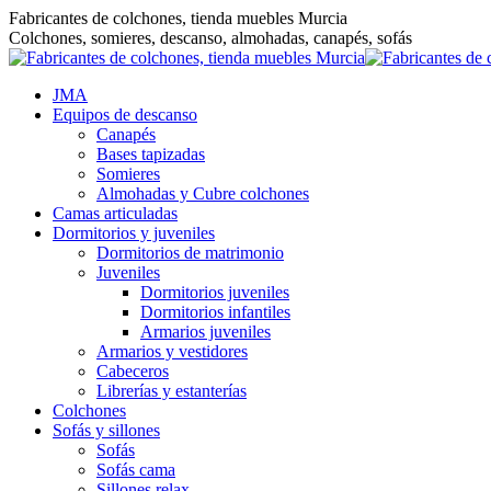
Saltar
Fabricantes de colchones, tienda muebles Murcia
al
Colchones, somieres, descanso, almohadas, canapés, sofás
contenido
JMA
Equipos de descanso
Canapés
Bases tapizadas
Somieres
Almohadas y Cubre colchones
Camas articuladas
Dormitorios y juveniles
Dormitorios de matrimonio
Juveniles
Dormitorios juveniles
Dormitorios infantiles
Armarios juveniles
Armarios y vestidores
Cabeceros
Librerías y estanterías
Colchones
Sofás y sillones
Sofás
Sofás cama
Sillones relax