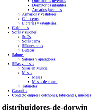
Dormitorios juveniles
Dormitorios infantiles
Armarios juveniles
Armarios y vestidores
Cabeceros
Librerías y estanterías
Colchones
Sofás y sillones
Sofás
Sofás cama
Sillones relax
Butacas
Salones
Salones y aparadores
Sillas y mesas
Sillas en Murcia
Mesas
Mesas
Mesas de centro
Taburetes
Garantías
Contacto empresa colchones, fabricantes, muebles
distribuidores-de-dorwin