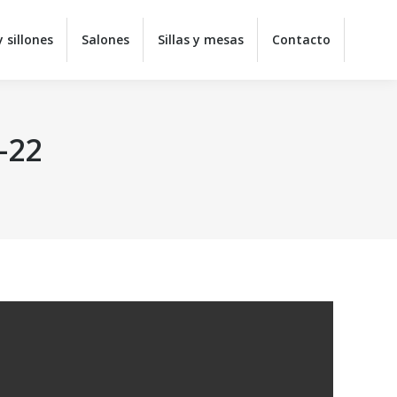
y juveniles
Colchones
Sofás y sillones
Salones
 sillones
Salones
Sillas y mesas
Contacto
ontacto
-22