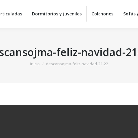
Equipos de descanso
Camas articuladas
Dormitorios 
rticuladas
Dormitorios y juveniles
Colchones
Sofás y
Sillas y mesas
C
scansojma-feliz-navidad-21
Estás aquí:
Inicio
descansojma-feliz-navidad-21-22