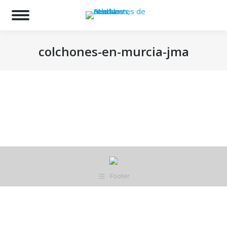
Bu
colchones-en-murcia-jma
Estás aquí:
Footer