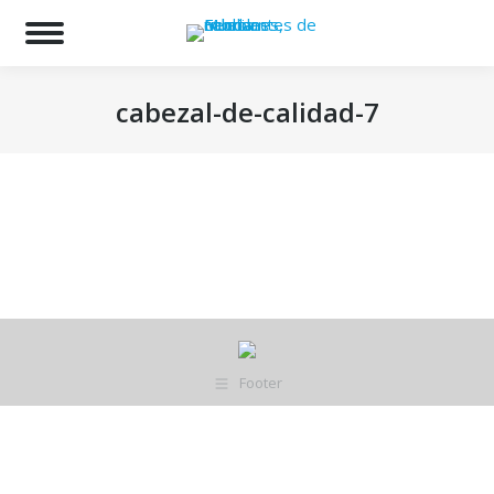
Bu
cabezal-de-calidad-7
Estás aquí:
Footer