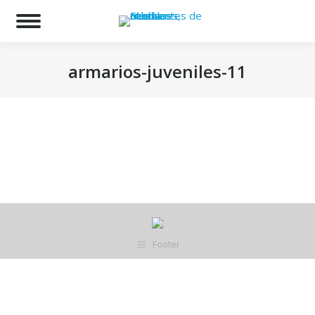
Bu
armarios-juveniles-11
Estás aquí:
Footer