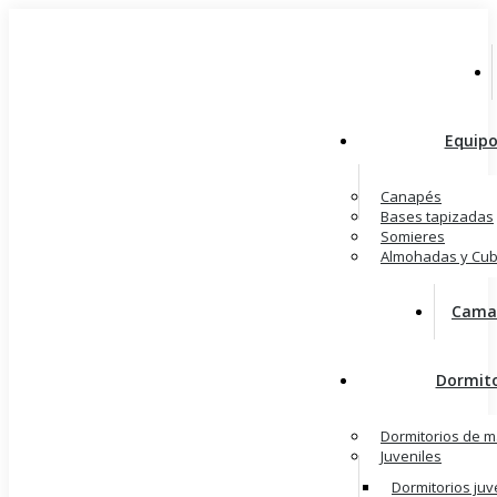
Saltar
al
contenido
Equipo
Canapés
Bases tapizadas
Somieres
Almohadas y Cub
Camas
Dormito
Dormitorios de m
Juveniles
Dormitorios juv