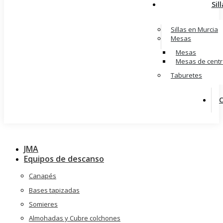
Sil
Sillas en Murcia
Mesas
Mesas
Mesas de cent
Taburetes
JMA
Equipos de descanso
Canapés
Bases tapizadas
Somieres
Almohadas y Cubre colchones