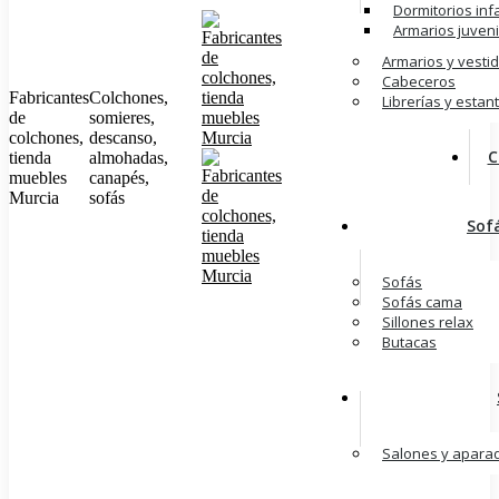
Dormitorios inf
Armarios juveni
Armarios y vesti
Cabeceros
Fabricantes
Colchones,
Librerías y estan
de
somieres,
colchones,
descanso,
C
tienda
almohadas,
muebles
canapés,
Murcia
sofás
Sofá
Sofás
Sofás cama
Sillones relax
Butacas
Salones y apara