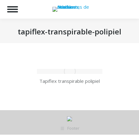
Bu
tapiflex-transpirable-polipiel
Estás aquí:
Tapiflex transpirable polipiel
Footer