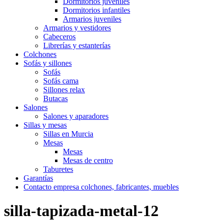
Dormitorios juveniles
Dormitorios infantiles
Armarios juveniles
Armarios y vestidores
Cabeceros
Librerías y estanterías
Colchones
Sofás y sillones
Sofás
Sofás cama
Sillones relax
Butacas
Salones
Salones y aparadores
Sillas y mesas
Sillas en Murcia
Mesas
Mesas
Mesas de centro
Taburetes
Garantías
Contacto empresa colchones, fabricantes, muebles
silla-tapizada-metal-12