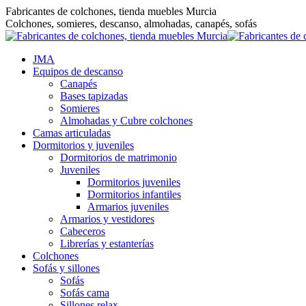
Saltar
Fabricantes de colchones, tienda muebles Murcia
al
Colchones, somieres, descanso, almohadas, canapés, sofás
contenido
JMA
Equipos de descanso
Canapés
Bases tapizadas
Somieres
Almohadas y Cubre colchones
Camas articuladas
Dormitorios y juveniles
Dormitorios de matrimonio
Juveniles
Dormitorios juveniles
Dormitorios infantiles
Armarios juveniles
Armarios y vestidores
Cabeceros
Librerías y estanterías
Colchones
Sofás y sillones
Sofás
Sofás cama
Sillones relax