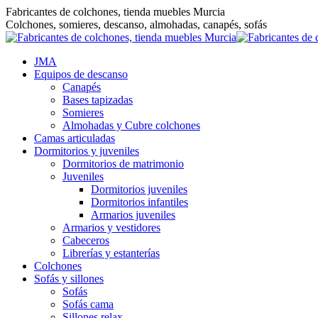
Saltar
Fabricantes de colchones, tienda muebles Murcia
al
Colchones, somieres, descanso, almohadas, canapés, sofás
contenido
JMA
Equipos de descanso
Canapés
Bases tapizadas
Somieres
Almohadas y Cubre colchones
Camas articuladas
Dormitorios y juveniles
Dormitorios de matrimonio
Juveniles
Dormitorios juveniles
Dormitorios infantiles
Armarios juveniles
Armarios y vestidores
Cabeceros
Librerías y estanterías
Colchones
Sofás y sillones
Sofás
Sofás cama
Sillones relax