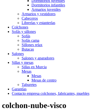
Dormitorios juveniles
Dormitorios infantiles
Armarios juveniles
Armarios y vestidores
Cabeceros
Librerías y estanterías
Colchones
Sofás y sillones
Sofás
Sofás cama
Sillones relax
Butacas
Salones
Salones y aparadores
Sillas y mesas
Sillas en Murcia
Mesas
Mesas
Mesas de centro
Taburetes
Garantías
Contacto empresa colchones, fabricantes, muebles
colchon-nube-visco